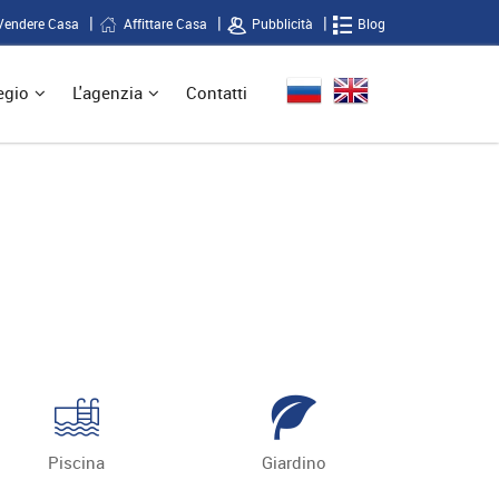
Vendere Casa
Affittare Casa
Pubblicità
Blog
egio
L'agenzia
Contatti
Piscina
Giardino