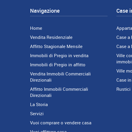
Navigazione
Case i
Home
Appart
Vendita Residenziale
Case a 
Affitto Stagionale Mensile
Case a 
Immobili di Pregio in vendita
Ville co
immobil
Immobili di Pregio in affitto
Ville m
Vendita Immobili Commerciali
Direzionali
Case in
Affitto Immobili Commerciali
Rustici 
Direzionali
La Storia
Servizi
Vuoi comprare o vendere casa
Vuoi affittare casa